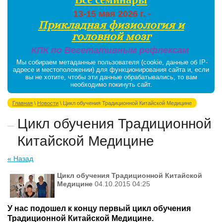
13-15 мая 2026 г. -
Прикладная физиология и
головной мозг
КПК по Вегетативным рефлексам
Мы собираем метаданные пользователя (cookie, данные об IP-
адресе и местоположении) для функционирования сайта и, если
вы не хотите, чтобы эти данные обрабатывались, то вам
необходимо покинуть сайт.
Главная
\
Новости
\ Цикл обучения Традиционной Китайской Медицине
Цикл обучения Традиционной
Китайской Медицине
« Назад
Цикл обучения Традиционной Китайской
Медицине
04.10.2015 04:25
У нас подошел к концу первый цикл обучения
Традиционной Китайской Медицине.