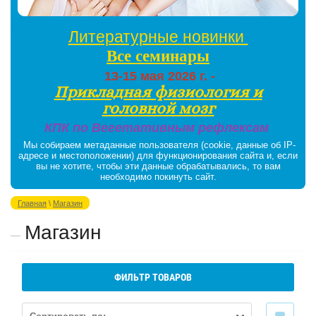
Литературные новинки
Все семинары
13-15 мая 2026 г. -
Прикладная физиология и
головной мозг
КПК по Вегетативным рефлексам
Мы собираем метаданные пользователя (cookie, данные об IP-
адресе и местоположении) для функционирования сайта и, если
вы не хотите, чтобы эти данные обрабатывались, то вам
необходимо покинуть сайт.
Главная
\
Магазин
Магазин
ФИЛЬТР ТОВАРОВ